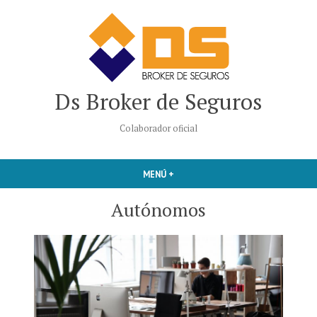
Saltar
al
contenido
Ds Broker de Seguros
Colaborador oficial
MENÚ
+
EXPANDIDO
CERRADO
Autónomos